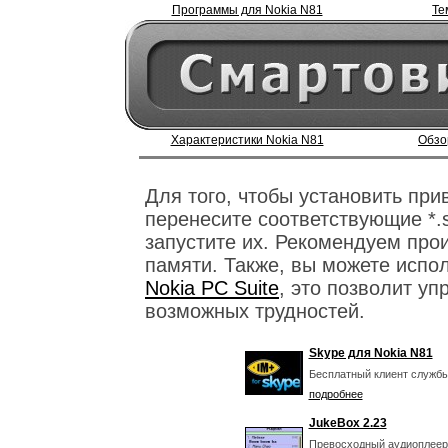
Программы для Nokia N81
Те
Характеристики Nokia N81
Обзо
Для того, чтобы установить пр
перенесите соответствующие *.
запустите их. Рекомендуем про
памяти. Также, вы можете испо
Nokia PC Suite
, это позволит уп
возможных трудностей.
Skype для Nokia N81
Бесплатный клиент службы
подробнее
JukeBox 2.23
Превосходный аудиоплеер